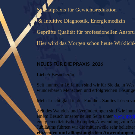
Spezialpraxis für Gewichtsreduktion
& Intuitive Diagnostik, Energiemedizin
Geprüfte Qualität für professionellen Anspru
Hier wird das Morgen schon heute Wirklichk
NEUES FÜR DIE PRAXIS 2026
Liebe/r Besucher/in!
Seit nunmehr 16 Jahren sind wir für Sie da, in We
wunderbaren Menschen und erfolgreichen Lösung
Mehr Leichtigkeit in der Familie - Sanftes Lösen v
Z
eit des Wandels und Veränderungen sind wie immer
einem Besuch unserer neuen Seite unter
www.media
energiemedizinische Komplett-Anwendung zum Neus
Jubiläums führten wir die mittlerweile sehr beliebt
effizienten und alltagstauglichen Anwendungen 