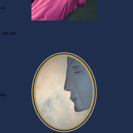
 in
, mit den
ung,