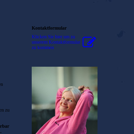
Kontaktformular
Klicken Sie hier um zu
unserem Kon­takt­for­mu­lar
zu kommen
en
en zu
erbar
n.