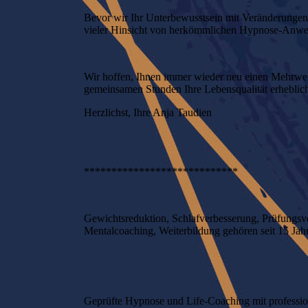
Bevor wir Ihr Unterbewusstsein mit Veränderungen k
vieler Hinsicht von herkömmlichen Hypnose-Anwen
Wir hoffen, Ihnen immer wieder neu einen Mehrwert
gemeinsamen Stunden Ihre Lebensqualität erheblich
Herzlichst, Ihre Anja Taudien
****************************
Gewichtsreduktion, Schlafverbesserung,
Prüfungsvo
Mentalcoaching, Weiterbildung gehören seit 15 Jah
Geprüfte Hypnose und Life-Coaching mit professi