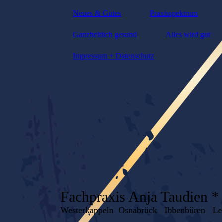
Neues & Gutes
Praxisspektrum
Ganzheitlich gesund
Alles wird gut
Impressum + Datenschutz
Fachpraxis Anja Taudien 
Westerkappeln Osnabrück Ibbenbüren L