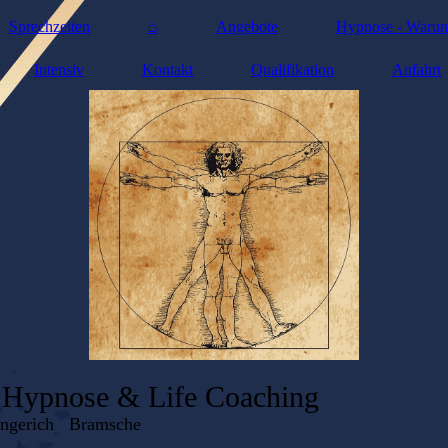
Sprechzeiten
⌂
Angebote
Hypnose - Waru
Intensiv
Kontakt
Qualifikation
Anfahrt
* Hypnose & Life Coaching
engerich Bramsche