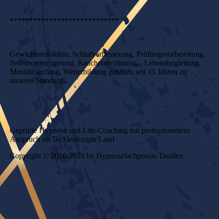
****************************
Gewichtsreduktion, Schlafverbesserung,
Prüfungsvorbereitung,
Selbstwertsteigerung, Rauchentwöhnung, , Lebensbegleitung,
Mentalcoaching, Weiterbildung gehören seit 15 Jahren zu
unseren Standards.
Geprüfte Hypnose und Life-Coaching mit professionellem
Anspruch im Tecklenburger Land
Copyright © 2010-2026 by Hypnosefachpraxis-Taudien