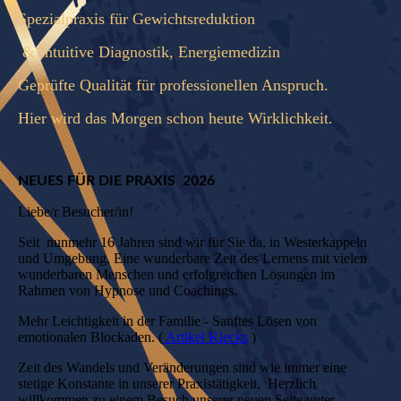
Spezialpraxis für Gewichtsreduktion
& Intuitive Diagnostik, Energiemedizin
Geprüfte Qualität für professionellen Anspruch.
Hier wird das Morgen schon heute Wirklichkeit.
NEUES FÜR DIE PRAXIS 2026
Liebe/r Besucher/in!
Seit nunmehr 16 Jahren sind wir für Sie da, in Westerkappeln
und Umgebung. Eine wunderbare Zeit des Lernens mit vielen
wunderbaren Menschen und erfolgreichen Lösungen im
Rahmen von Hypnose und Coachings.
Mehr Leichtigkeit in der Familie - Sanftes Lösen von
emotionalen Blockaden. (
Artikel Klecks
)
Z
eit des Wandels und Veränderungen sind wie immer eine
stetige Konstante in unserer Praxistätigkeit. Herzlich
willkommen zu einem Besuch unserer neuen Seite unter