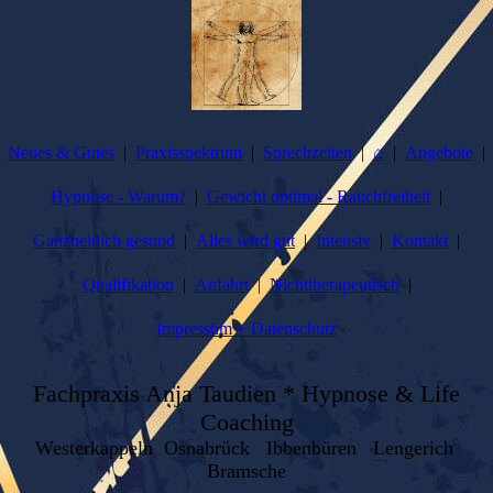
Neues & Gutes
Praxisspektrum
Sprechzeiten
⌂
Angebote
Hypnose - Warum?
Gewicht optimal - Rauchfreiheit
Ganzheitlich gesund
Alles wird gut
Intensiv
Kontakt
Qualifikation
Anfahrt
Nichttherapeutisch
Impressum + Datenschutz
Fachpraxis Anja Taudien * Hypnose & Life
Coaching
Westerkappeln Osnabrück Ibbenbüren Lengerich
Bramsche