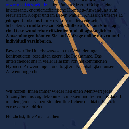
www.mediales-sein.de
. Hier können Sie zum Beispiel eine
interessante, energiemedizinische Komplett-Anwendung zum
Neustart im Körper und im Leben wählen. Anlässlich unseres 15
jährigen Jubiläums führten wir die mittlerweile sehr
beliebten
Grundkurse zur Selbsthilfe zu 49,-
am Samstag
ein. Diese wunderbar effizienten und alltagstauglichen
Anwendungen können Sie auf Anfrage online nutzen und
individuell vereinbaren.
Bevor wir Ihr Unterbewusstsein mit Veränderungen
konfrontieren, beseitigen zuerst alte Programme. Das
unterscheidet uns in vieler Hinsicht von herkömmlichen
Hypnose-Anwendungen und trägt zur Nachhaltigkeit unserer
Anwendungen bei.
Wir hoffen, Ihnen immer wieder neu einen Mehrwert jeder
Sitzung bei uns zugutekommen zu lassen und freuen uns darauf,
mit den gemeinsamen Stunden Ihre Lebensqualität erheblich
verbessern zu dürfen.
Herzlichst, Ihre Anja Taudien